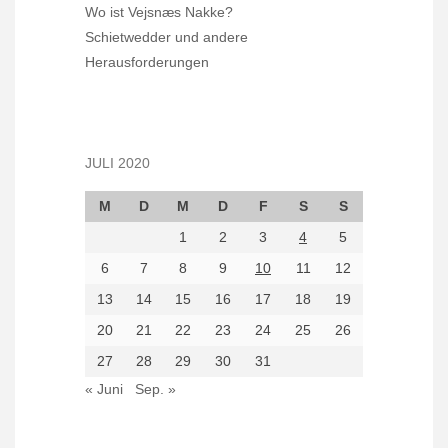
Wo ist Vejsnæs Nakke?
Schietwedder und andere
Herausforderungen
JULI 2020
M
D
M
D
F
S
S
1
2
3
4
5
6
7
8
9
10
11
12
13
14
15
16
17
18
19
20
21
22
23
24
25
26
27
28
29
30
31
« Juni
Sep. »