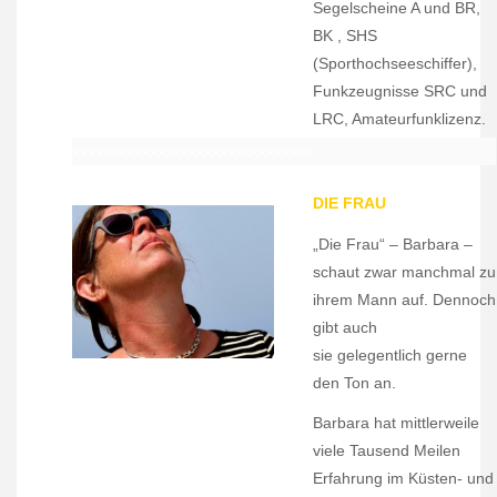
Segelscheine A und BR,
BK , SHS
(Sporthochseeschiffer),
Funkzeugnisse SRC und
LRC, Amateurfunklizenz.
xxxxxxxxxxxxxxxxxxxxxxxxxx
xxxxx
DIE FRAU
„Die Frau“ – Barbara –
schaut zwar manchmal zu
ihrem Mann auf. Dennoch
gibt auch
sie gelegentlich gerne
den Ton an.
xx
Barbara hat mittlerweile
xx
viele Tausend Meilen
xx
Erfahrung im Küsten- und