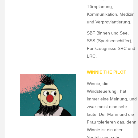
Törnplanung,
Kommunikation, Medizin
und Verproviantierung.
SBF Binnen und See,
SSS (Sportseeschiffer),
Funkzeugnisse SRC und
LRC.
WINNIE THE PILOT
Winnie, die
Windsteuerung, hat
immer eine Meinung, und
zwar meist eine sehr
laute. Der Mann und die
Frau tolerieren das, denn
xx
Winnie ist ein alter
xx
Seebär und sehr