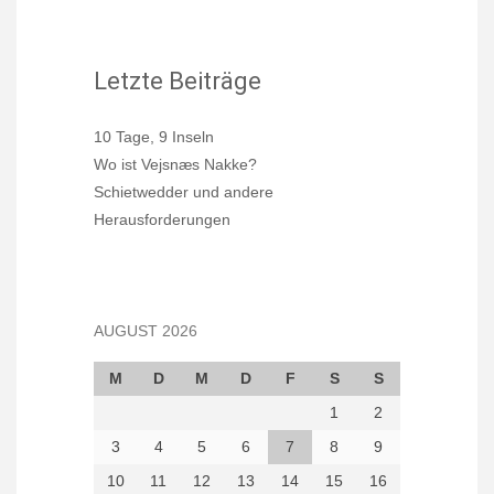
Letzte Beiträge
10 Tage, 9 Inseln
Wo ist Vejsnæs Nakke?
Schietwedder und andere
Herausforderungen
AUGUST 2026
M
D
M
D
F
S
S
1
2
3
4
5
6
7
8
9
10
11
12
13
14
15
16