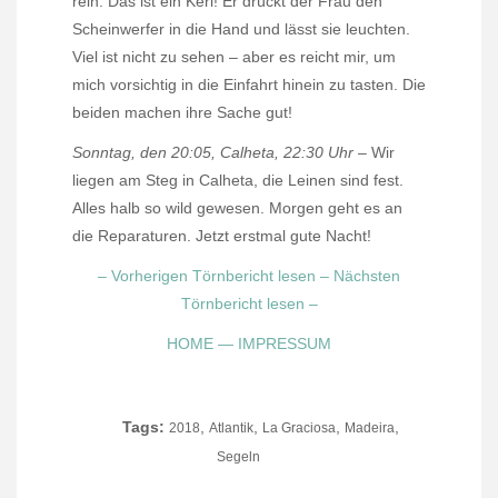
rein. Das ist ein Kerl! Er drückt der Frau den
Scheinwerfer in die Hand und lässt sie leuchten.
Viel ist nicht zu sehen – aber es reicht mir, um
mich vorsichtig in die Einfahrt hinein zu tasten. Die
beiden machen ihre Sache gut!
Sonntag, den 20:05, Calheta, 22:30 Uhr
– Wir
liegen am Steg in Calheta, die Leinen sind fest.
Alles halb so wild gewesen. Morgen geht es an
die Reparaturen. Jetzt erstmal gute Nacht!
– Vorherigen Törnbericht lesen
– Nächsten
Törnbericht lesen –
HOME
—
IMPRESSUM
Tags:
,
,
,
,
2018
Atlantik
La Graciosa
Madeira
Segeln