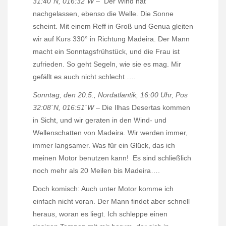
31:40´N, 016:32´W
–
Der Wind hat
nachgelassen, ebenso die Welle. Die Sonne
scheint. Mit einem Reff in Groß und Genua gleiten
wir auf Kurs 330° in Richtung Madeira. Der Mann
macht ein Sonntagsfrühstück, und die Frau ist
zufrieden. So geht Segeln, wie sie es mag. Mir
gefällt es auch nicht schlecht ….
Sonntag, den 20.5., Nordatlantik, 16:00 Uhr, Pos
32:08´N, 016:51´W
– Die Ilhas Desertas kommen
in Sicht, und wir geraten in den Wind- und
Wellenschatten von Madeira. Wir werden immer,
immer langsamer. Was für ein Glück, das ich
meinen Motor benutzen kann!
Es sind schließlich
noch mehr als 20 Meilen bis Madeira….
Doch komisch: Auch unter Motor komme ich
einfach nicht voran. Der Mann findet aber schnell
heraus, woran es liegt. Ich schleppe einen