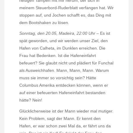
riesigen Tampen mit mir herum, der sich in
meinem Steuerbord-Ruderblatt verfangen hat. Wir
stoppen auf, und Jochen schafft es, das Ding mit
dem Bootshaken zu lösen.
Sonntag, den 20.05, Madeira, 22:00 Uhr
– Es ist
spät geworden, und wir werden unser Ziel, den
Hafen von Calheta, im Dunklen erreichen. Die
Frau hat Bedenken. Ist die Hafeneinfahrt
befeuert? Sie glaubt nicht und plädiert für Funchal
als Ausweichhafen. Mann, Mann, Mann. Warum
muss sie immer so vorsichtig sein? Hätte
Columbus Amerika entdecken können, wenn er
auf einer befeuerten Hafeneinfahrt bestanden
hätte? Nein!
Glücklicherweise ist der Mann wieder mal mutiger.
Kein Problem, sagt der Mann. Er kennt den
Hafen, er war schon zwei Mal da, er fährt uns da