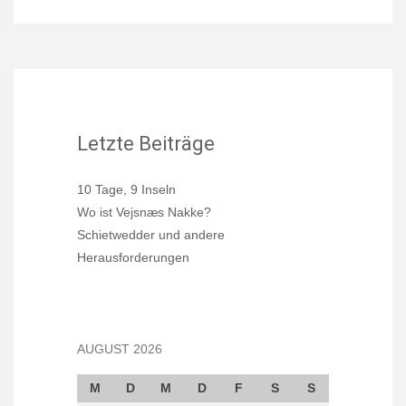
Letzte Beiträge
10 Tage, 9 Inseln
Wo ist Vejsnæs Nakke?
Schietwedder und andere
Herausforderungen
AUGUST 2026
M
D
M
D
F
S
S