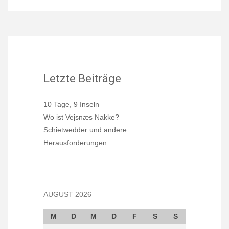
Letzte Beiträge
10 Tage, 9 Inseln
Wo ist Vejsnæs Nakke?
Schietwedder und andere
Herausforderungen
AUGUST 2026
M
D
M
D
F
S
S