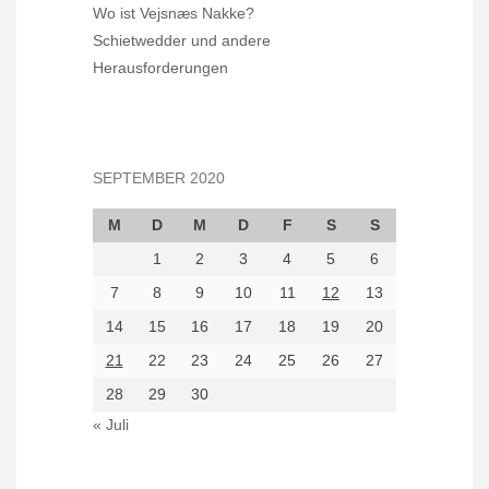
Wo ist Vejsnæs Nakke?
Schietwedder und andere
Herausforderungen
SEPTEMBER 2020
M
D
M
D
F
S
S
1
2
3
4
5
6
7
8
9
10
11
12
13
14
15
16
17
18
19
20
21
22
23
24
25
26
27
28
29
30
« Juli