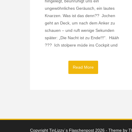
hingelegt, beunruhigt uns ein
ungewöhnliches Geräusch, ein lautes
Knarzen. Was ist das denn?? Jochen
geht an Deck, um nach dem Anker zu
schauen – und ruft wenige Sekunden
später: „Die Nacht ist zu Ende!!!“. Hääh
??? Ich stolpere müde ins Cockpit und
Read More
Copyright TinLizzy´s Flaschenpost 2026 - Theme by
T