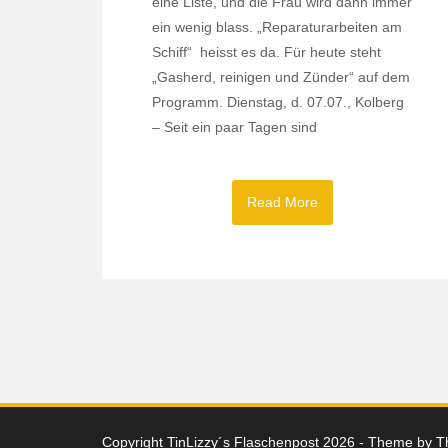
eine Liste, und die Frau wird dann immer
ein wenig blass. „Reparaturarbeiten am
Schiff“ heisst es da. Für heute steht
„Gasherd, reinigen und Zünder“ auf dem
Programm. Dienstag, d. 07.07., Kolberg
– Seit ein paar Tagen sind
Read More
Copyright TinLizzy´s Flaschenpost 2026 - Theme by
T