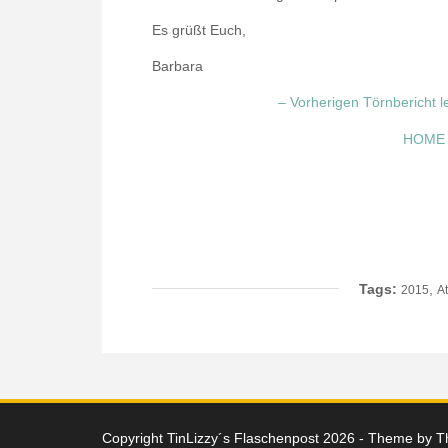
Es grüßt Euch,
Barbara
– Vorherigen Törnbericht 
HOM
Tags:
,
2015
At
Copyright TinLizzy´s Flaschenpost 2026 - Theme by
T