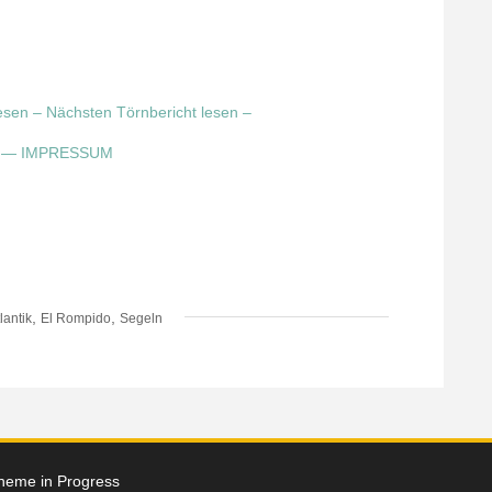
lesen –
Nächsten Törnbericht lesen –
E
—
IMPRESSUM
,
,
lantik
El Rompido
Segeln
heme in Progress